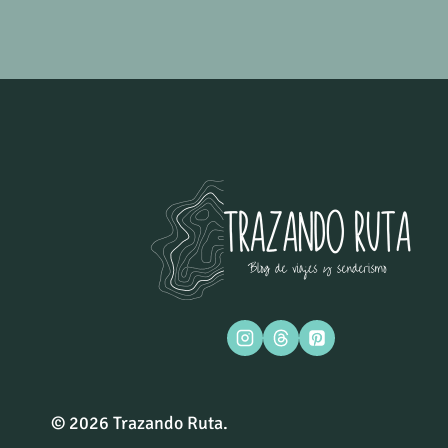
página
de
página
© 2026 Trazando Ruta.