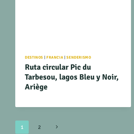
DESTINOS
|
FRANCIA
|
SENDERISMO
Ruta circular Pic du
Tarbesou, lagos Bleu y Noir,
Ariège
Navegación
Siguiente
1
2