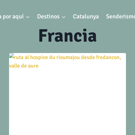
 por aquí
Destinos
Catalunya
Senderism
Francia