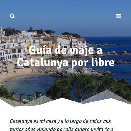
Saltar
al
contenido
Guía de viaje a
Catalunya por libre
Catalunya es mi casa y a lo largo de todos mis
tantos años viajando por ella quiero invitarte a