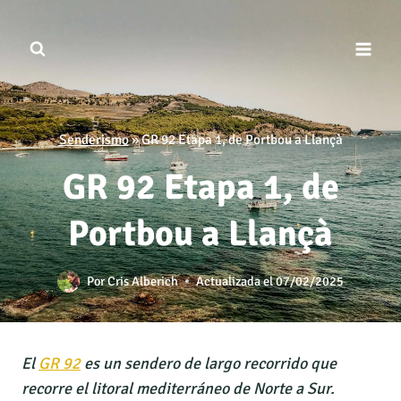
Saltar
al
contenido
Senderismo
»
GR 92 Etapa 1, de Portbou a Llançà
GR 92 Etapa 1, de
Portbou a Llançà
Por
Cris Alberich
Actualizada el
07/02/2025
El
GR 92
es un sendero de largo recorrido que
recorre el litoral mediterráneo de Norte a Sur.