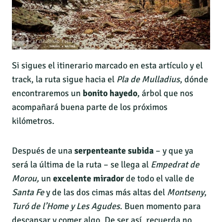
Si sigues el itinerario marcado en esta artículo y el
track, la ruta sigue hacia el
Pla de Mulladius
, dónde
encontraremos un
bonito hayedo
, árbol que nos
acompañará buena parte de los próximos
kilómetros.
Después de una
serpenteante subida
– y que ya
será la última de la ruta – se llega al
Empedrat de
Morou,
un
excelente mirador
de todo el valle de
Santa Fe
y de las dos cimas más altas del
Montseny
,
Turó de l’Home y Les Agudes
. Buen momento para
descansar y comer algo. De ser así, recuerda no