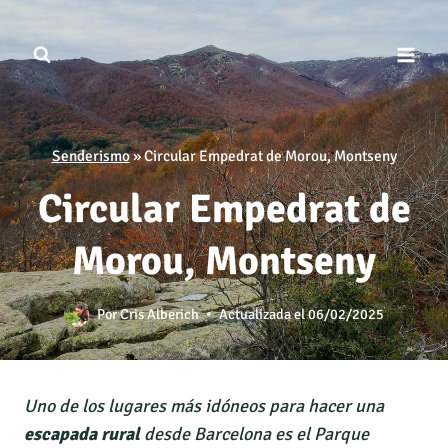
Saltar
al
contenido
Senderismo
»
Circular Empedrat de Morou, Montseny
Circular Empedrat de
Morou, Montseny
Por
Cris Alberich
Actualizada el
06/02/2025
Uno de los lugares más idóneos para hacer una
escapada rural
desde Barcelona es el Parque