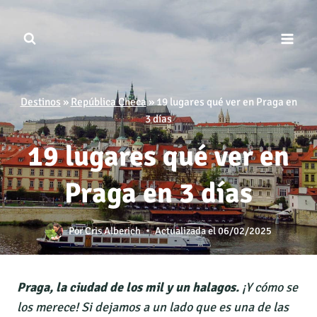
Saltar
al
contenido
Destinos
»
República Checa
»
19 lugares qué ver en Praga en
3 días
19 lugares qué ver en
Praga en 3 días
Por
Cris Alberich
Actualizada el
06/02/2025
Praga, la ciudad de los mil y un halagos.
¡Y cómo se
los merece! Si dejamos a un lado que es una de las