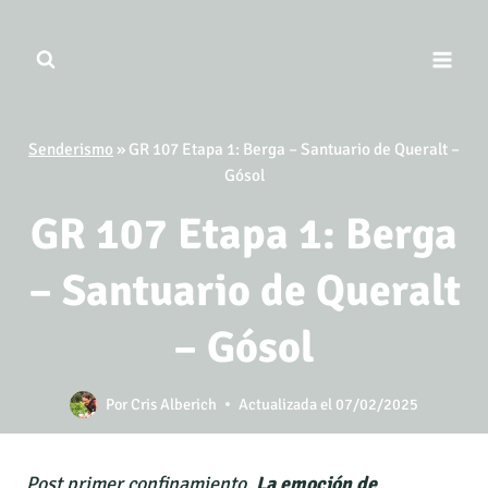
Saltar
al
contenido
Senderismo
»
GR 107 Etapa 1: Berga – Santuario de Queralt –
Gósol
GR 107 Etapa 1: Berga
– Santuario de Queralt
– Gósol
Por
Cris Alberich
Actualizada el
07/02/2025
Post primer confinamiento.
La emoción de