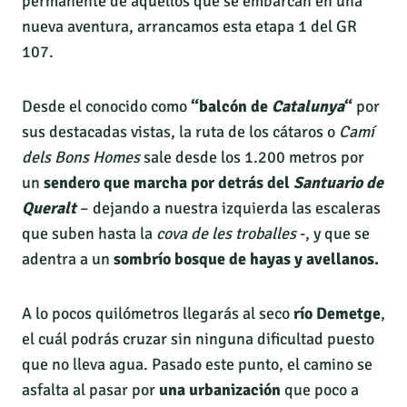
permanente de aquellos que se embarcan en una
nueva aventura, arrancamos esta etapa 1 del GR
107.
Desde el conocido como
“balcón de
Catalunya
“
por
sus destacadas vistas, la ruta de los cátaros o
Camí
dels Bons Homes
sale desde los 1.200 metros por
un
sendero que marcha por detrás del
Santuario de
Queralt
– dejando a nuestra izquierda las escaleras
que suben hasta la
cova de les troballes
-, y que se
adentra a un
sombrío bosque de hayas y avellanos.
A lo pocos quilómetros llegarás al seco
río Demetge
,
el cuál podrás cruzar sin ninguna dificultad puesto
que no lleva agua. Pasado este punto, el camino se
asfalta al pasar por
una urbanización
que poco a