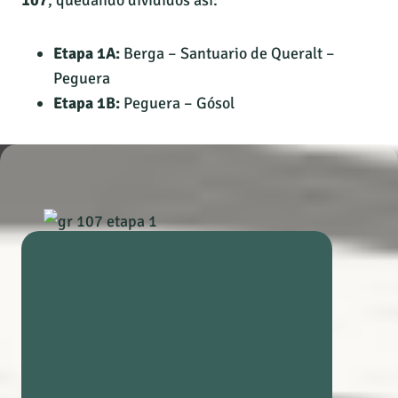
107
, quedando divididos así:
Etapa 1A:
Berga – Santuario de Queralt –
Peguera
Etapa 1B:
Peguera – Gósol