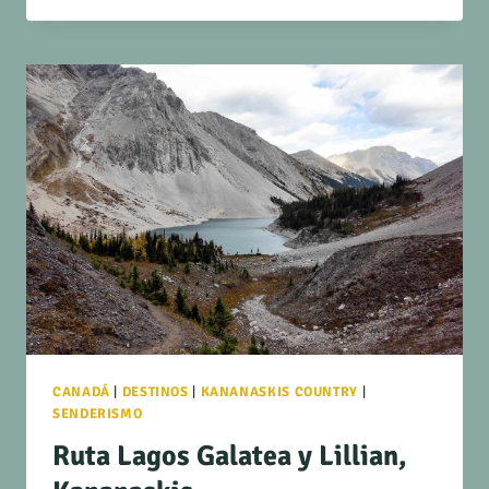
CANADÁ
|
DESTINOS
|
KANANASKIS COUNTRY
|
SENDERISMO
Ruta Lagos Galatea y Lillian,