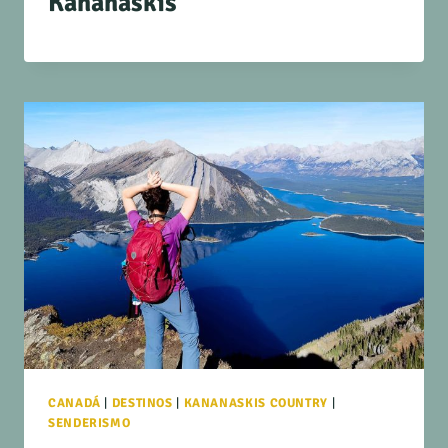
Kananaskis
CANADÁ
|
DESTINOS
|
KANANASKIS COUNTRY
|
SENDERISMO