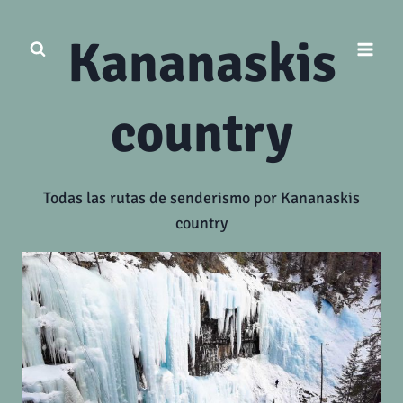
Saltar
al
Kananaskis
contenido
country
Todas las rutas de senderismo por Kananaskis
country