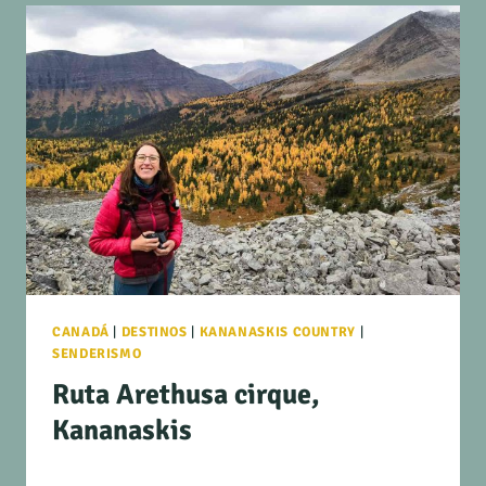
CANADÁ
|
DESTINOS
|
KANANASKIS COUNTRY
|
SENDERISMO
Ruta Arethusa cirque,
Kananaskis