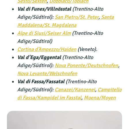
Sesto/Sexten
,
Dobbiaco/Toblach
Val di Funes/Villnösstal
(Trentino-Alto
Adige/Südtirol):
San Pietro/St. Peter
,
Santa
Maddalena/St. Magdalena
Alpe di Siusi/Seiser Alm
(Trentino-Alto
Adige/Südtirol)
Cortina d’Ampezzo/Haiden
(Veneto).
Val d’Ega/Eggental
(Trentino-Alto
Adige/Südtirol):
Nova Ponente/Deutschnofen
,
Nova Levante/Welschnofen
Val di Fassa/Fassatal
(Trentino-Alto
Adige/Südtirol):
Canazei/Kanzenei
,
Campitello
di Fassa/Kampidel im Fasstal
,
Moena/Moyen