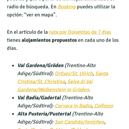
radio de búsqueda. En
Booking
puedes utilizar la
opción: “ver en mapa”.
En el artículo de la
ruta por Dolomitas de 7 días
tienes
alojamientos propuestos
en cada uno de los
días.
Val Gardena/Gröden
(Trentino-Alto
Adige/Südtirol):
Ortisei/St. Ulrich
,
Santa
Cristina/St. Christina
,
Selva di Val
Gardena/Wolkenstein in Gröden
.
Val Badia/Gadertal
(Trentino-Alto
Adige/Südtirol):
Corvara in Badia
,
Colfosco
Alta Pusteria/Pustertal
(Trentino-Alto
Adige/Südtirol):
San Candido/Innichen
,