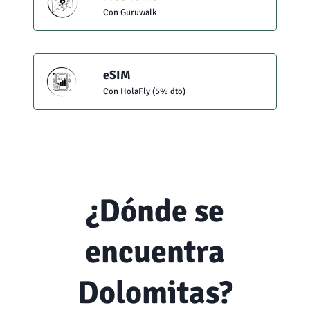
Con Guruwalk
eSIM
Con HolaFly (5% dto)
¿Dónde se
encuentra
Dolomitas?