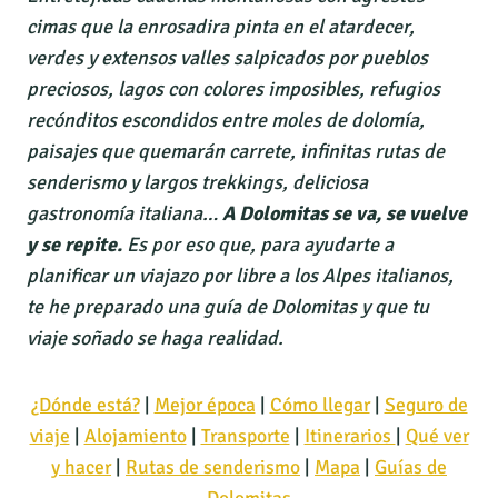
cimas que la enrosadira pinta en el atardecer,
verdes y extensos valles salpicados por pueblos
preciosos, lagos con colores imposibles, refugios
recónditos escondidos entre moles de dolomía,
paisajes que quemarán carrete, infinitas rutas de
senderismo y largos trekkings, deliciosa
gastronomía italiana…
A Dolomitas se va, se vuelve
y se repite.
Es por eso que, para ayudarte a
planificar un viajazo por libre a los Alpes italianos,
te he preparado una guía de Dolomitas y que tu
viaje soñado se haga realidad.
¿Dónde está?
|
Mejor época
|
Cómo llegar
|
Seguro de
viaje
|
Alojamiento
|
Transporte
|
Itinerarios
|
Qué ver
y hacer
|
Rutas de senderismo
|
Mapa
|
Guías de