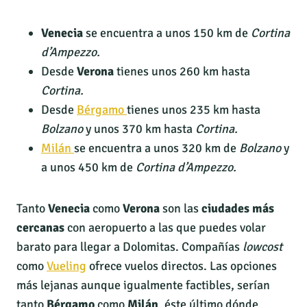
Venecia
se encuentra a unos 150 km de
Cortina
d’Ampezzo.
Desde
Verona
tienes unos 260 km hasta
Cortina.
Desde
Bérgamo
tienes unos 235 km hasta
Bolzano
y unos 370 km hasta
Cortina.
Milán
se encuentra a unos 320 km de
Bolzano
y
a unos 450 km de
Cortina d’Ampezzo.
Tanto
Venecia
como
Verona
son las
ciudades más
cercanas
con aeropuerto a las que puedes volar
barato para llegar a Dolomitas. Compañías
lowcost
como
Vueling
ofrece vuelos directos. Las opciones
más lejanas aunque igualmente factibles, serían
tanto
Bérgamo
como
Milán
, éste último dónde