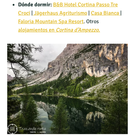
Dónde dormir:
B&B Hotel Cortina Passo Tre
Croci
|
Jägerhaus Agriturismo
|
Casa Bianca
|
Faloria Mountain Spa Resort
. Otros
alojamientos en
Cortina d’Ampezzo.