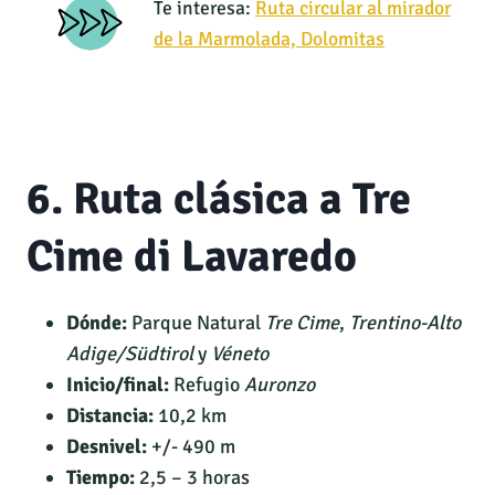
Te interesa:
Ruta circular al mirador
de la Marmolada, Dolomitas
6. Ruta clásica a Tre
Cime di Lavaredo
Dónde:
Parque Natural
Tre Cime
,
Trentino-Alto
Adige/Südtirol
y
Véneto
Inicio/final:
Refugio
Auronzo
Distancia:
10,2 km
Desnivel:
+/- 490 m
Tiempo:
2,5 – 3 horas