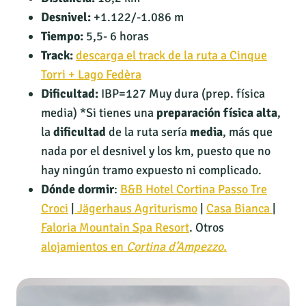
Desnivel:
+1.122/-1.086 m
Tiempo:
5,5- 6 horas
Track:
descarga el track de la ruta a Cinque
Torri + Lago Fedèra
Dificultad:
IBP=127 Muy dura (prep. física
media) *Si tienes una
preparación física alta
,
la
dificultad
de la ruta sería
media
, más que
nada por el desnivel y los km, puesto que no
hay ningún tramo expuesto ni complicado.
Dónde dormir
:
B&B Hotel Cortina Passo Tre
Croci
|
Jägerhaus Agriturismo
|
Casa Bianca
|
Faloria Mountain Spa Resort
. Otros
alojamientos en
Cortina d’Ampezzo.