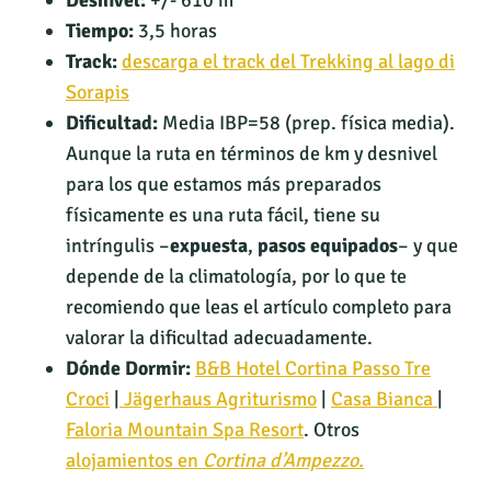
Desnivel:
+/- 610 m
Tiempo:
3,5 horas
Track:
descarga el track del Trekking al lago di
Sorapis
Dificultad:
Media IBP=58 (prep. física media).
Aunque la ruta en términos de km y desnivel
para los que estamos más preparados
físicamente es una ruta fácil, tiene su
intríngulis –
expuesta
,
pasos equipados
– y que
depende de la climatología, por lo que te
recomiendo que leas el artículo completo para
valorar la dificultad adecuadamente.
Dónde Dormir:
B&B Hotel Cortina Passo Tre
Croci
|
Jägerhaus Agriturismo
|
Casa Bianca
|
Faloria Mountain Spa Resort
. Otros
alojamientos en
Cortina d’Ampezzo.