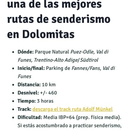
una de las mejores
rutas de senderismo
en Dolomitas
Dónde:
Parque Natural
Puez-Odle, Val di
Funes,
Trentino-Alto Adige
/
Südtirol
Inicio/final:
Parking de
Fannes/Fans
,
Val di
Funes
Distancia:
10 km
Desnivel:
+/- 460
Tiempo:
3 horas
Track:
descarga el track ruta Adolf Münkel
Dificultad:
Media IBP=64 (prep. física media).
Si estás acostumbrado a practicar senderismo,