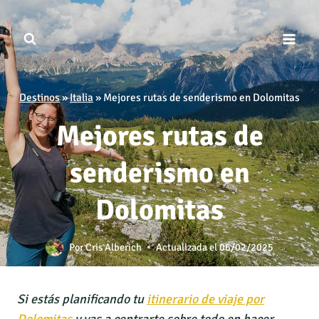
Saltar
al
contenido
Destinos
»
Italia
»
Mejores rutas de senderismo en Dolomitas
Mejores rutas de
senderismo en
Dolomitas
Por
Cris Alberich
Actualizada el
06/02/2025
Si estás planificando tu
itinerario de viaje por