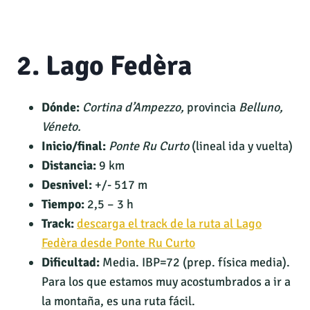
2. Lago Fedèra
Dónde:
Cortina d’Ampezzo,
provincia
Belluno,
Véneto.
Inicio/final:
Ponte Ru Curto
(lineal ida y vuelta)
Distancia:
9 km
Desnivel:
+/- 517 m
Tiempo:
2,5 – 3 h
Track:
descarga el track de la ruta al Lago
Fedèra desde Ponte Ru Curto
Dificultad:
Media. IBP=72 (prep. física media).
Para los que estamos muy acostumbrados a ir a
la montaña, es una ruta fácil.