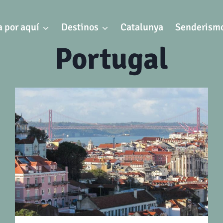
 por aquí
Destinos
Catalunya
Senderism
Portugal