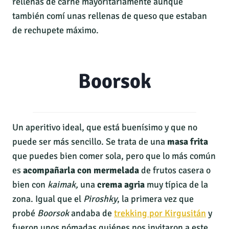
rellenas de carne mayoritariamente aunque
también comí unas rellenas de queso que estaban
de rechupete máximo.
Boorsok
Un aperitivo ideal, que está buenísimo y que no
puede ser más sencillo. Se trata de una
masa frita
que puedes bien comer sola, pero que lo más común
es
acompañarla con mermelada
de frutos casera o
bien con
kaimak,
una
crema agria
muy típica de la
zona. Igual que el
Piroshky
, la primera vez que
probé
Boorsok
andaba de
trekking por Kirgusitán
y
fueron unos nómadas quiénes nos invitaron a este