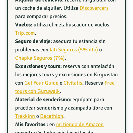
un coche de alquiler. Utiliza
Discovercars
para comparar precios.
Vuelos:
utiliza el metabuscador de vuelos
Trip.com
.
Seguro de viaje:
asegura tu estancia sin
problemas con
Iati Seguros (5% dto)
o
Chapka Seguros (7%)
.
Excursiones y tours:
reserva con antelación
los mejores tours y excursiones en Kirguistán
con
Get Your Guide
o
Civitatis
. Reserva
Free
tours con Guruwalk
.
Material de senderismo:
equípate para
practicar senderismo y acampada libre con
Trekkinn
o
Decathlon
.
Mis favoritos :
en
mi tienda de Amazon
encontrarás todos mis favoritos de