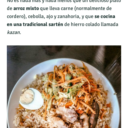
No es nada más y nada menos que un delicioso plato
de
arroz mixto
que lleva carne (normalmente de
cordero), cebolla, ajo y zanahoria, y que
se cocina
en una tradicional sartén
de hierro colado llamada
kazan
.