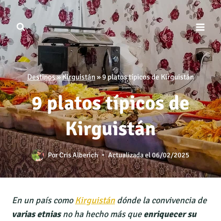
Saltar
al
contenido
Destinos
»
Kirguistán
»
9 platos típicos de Kirguistán
9 platos típicos de
Kirguistán
Por
Cris Alberich
Actualizada el
06/02/2025
En un país como
Kirguistán
dónde la convivencia de
varias etnias
no ha hecho más que
enriquecer su