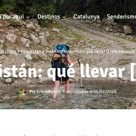
 por aquí
Destinos
Catalunya
Senderism
Destinos
»
Kirguistán
»
Trekking Kirguistán: qué llevar [Lista equipaje
stán: qué llevar 
Por
Cris Alberich
Actualizada el
06/02/2025