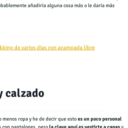
probablemente añadiría alguna cosa más o le daría más
ekking de varios días con acampada libre
y calzado
o menos ropa y he de decir que esto
es un poco personal
os con pantalones, pero
la clave aquí es vestirte a capas
y