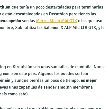
athlon
que tenía un poco destartaladas para terminarlas
a están descatalogadas en Decathlon pero tienes las
uena opción
son las
Merrel Moab Mid GTX
o las que uso
hombre, Xabi utiliza las Salomon X ALP Mid LTR GTX, y le
king en Kirguistán son unas sandalias de montaña. Nunca
ng como en este país. Algunos los puedes sortear
pinión
y aunque pierdas un poco de tiempo,
es mejor
llevas unas zapatillas de senderismo sin membrana
aís como este).
después de un largo trekking, montar el campamento y