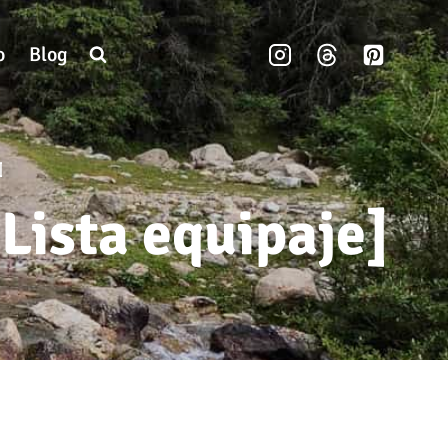
o
Blog
]
[Lista equipaje]