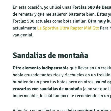
En esta ocasión, yo utilicé unas
Forclaz 500 de Dec
de rematar y que me salieron bastante bien. Éstas y
Forclaz 500 actuales como bota similar.
Otra muy b
actualmente
La Sportiva Ultra Raptor Mid Gtx
Para 
van genial.
Sandalias de montaña
Otro elemento indispensable
qué llevar en un trek
había cruzado tantos ríos y riachuelos en un trekki
hundiendo un poco tus botas pero en otros,
en mi o
cruzarlos con sandalias de montaña
(a no ser que 
impermeable, lo cuál tampoco te recomiendo en un p
Además, son perfectas para
dejar respirar tus pies