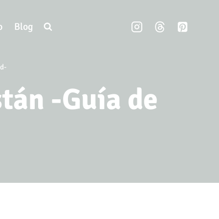
o
Blog
d-
stán -Guía de