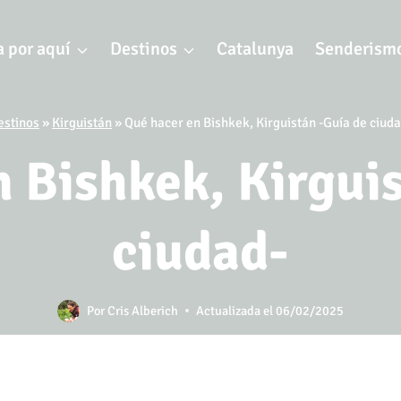
 por aquí
Destinos
Catalunya
Senderism
estinos
»
Kirguistán
»
Qué hacer en Bishkek, Kirguistán -Guía de ciuda
 Bishkek, Kirgui
ciudad-
Por
Cris Alberich
Actualizada el
06/02/2025