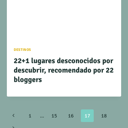
DESTINOS
22+1 lugares desconocidos por
descubrir, recomendado por 22
bloggers
Navegación
Página
1
…
15
16
17
18
anterior
Siguiente