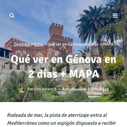
Saltar
al
contenido
Destinos
»
Italia
»
Qué ver en Génova en 2 días + MAPA
Qué ver en Génova en
2 días + MAPA
Por
Cris Alberich
Actualizada el
23/04/2026
Rodeada de mar, la pista de aterrizaje entra al
Mediterráneo como un espigón dispuesto a recibir