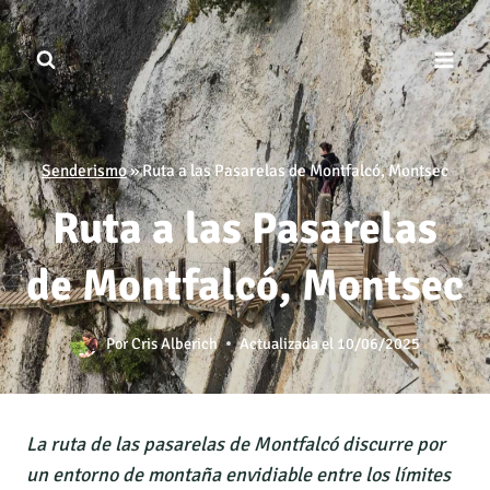
Saltar
al
contenido
Senderismo
»
Ruta a las Pasarelas de Montfalcó, Montsec
Ruta a las Pasarelas
de Montfalcó, Montsec
Por
Cris Alberich
Actualizada el
10/06/2025
La ruta de las pasarelas de Montfalcó discurre por
un entorno de montaña envidiable entre los límites