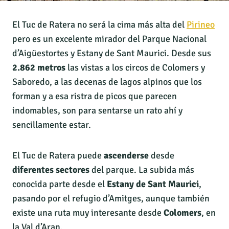
El Tuc de Ratera no será la cima más alta del
Pirineo
pero es un excelente mirador del Parque Nacional
d’Aigüestortes y Estany de Sant Maurici. Desde sus
2.862 metros
las vistas a los circos de Colomers y
Saboredo, a las decenas de lagos alpinos que los
forman y a esa ristra de picos que parecen
indomables, son para sentarse un rato ahí y
sencillamente estar.
El Tuc de Ratera puede
ascenderse
desde
diferentes sectores
del parque. La subida más
conocida parte desde el
Estany de Sant Maurici
,
pasando por el refugio d’Amitges, aunque también
existe una ruta muy interesante desde
Colomers
, en
la Val d’Aran.