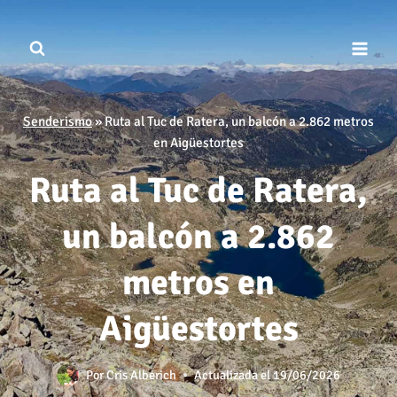
Saltar
al
contenido
Senderismo
»
Ruta al Tuc de Ratera, un balcón a 2.862 metros
en Aigüestortes
Ruta al Tuc de Ratera,
un balcón a 2.862
metros en
Aigüestortes
Por
Cris Alberich
Actualizada el
19/06/2026