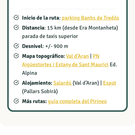
Inicio de la ruta
:
parking Banhs de Tredòs
Distancia
: 15 km (desde Era Montanheta)
parada de taxis superior
Desnivel
: +/- 900 m
Mapa topográfico:
Val d’Aran
|
PN
Aigüestortes i Estany de Sant Maurici
Ed.
Alpina
Alojamiento:
Salardú
(Val d’Aran) |
Espot
(Pallars Sobirà)
Más rutas:
guía completa del Pirineo