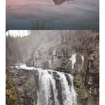
lugar excelente para
ver el atardecer
y un favorito
entre los locales es el
Two Jack lake
o el
Johnson
lake
.