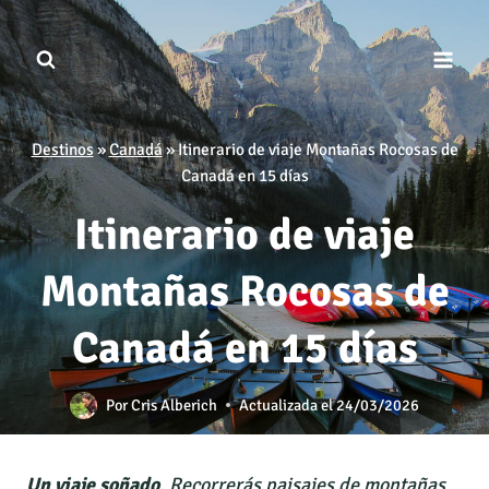
Saltar
al
contenido
Destinos
»
Canadá
»
Itinerario de viaje Montañas Rocosas de
Canadá en 15 días
Itinerario de viaje
Montañas Rocosas de
Canadá en 15 días
Por
Cris Alberich
Actualizada el
24/03/2026
Un viaje soñado
. Recorrerás paisajes de montañas