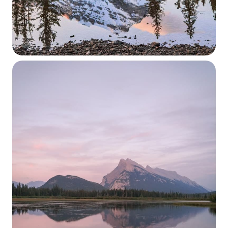
Al día siguiente te recomiendo que te acerques a la
Bow Valley Parkway
, y empieces el día bien pronto
visitando el
Johnston canyon
alargando la ruta
hasta
Ink Pots.
Esta carretera es un lugar excelente
para avistar fauna salvaje a primera y última hora
del día por lo que circula con los ojos bien abiertos
si te coincide en tiempo. Por la tarde, puedes
dedicarlo a recorrer el
lago
Minnewanka
,
sea
alquilando una canoa, haciendo un crucero por el
lago o bien con alguna ruta de senderismo por sus
alrededores como la que sube al mirador
Aylmer
. Un