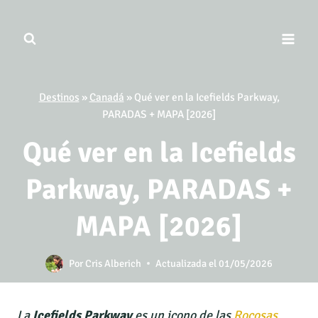
Saltar
al
contenido
Destinos
»
Canadá
»
Qué ver en la Icefields Parkway,
PARADAS + MAPA [2026]
Qué ver en la Icefields
Parkway, PARADAS +
MAPA [2026]
Por
Cris Alberich
Actualizada el
01/05/2026
La
Icefields Parkway
es un icono de las
Rocosas