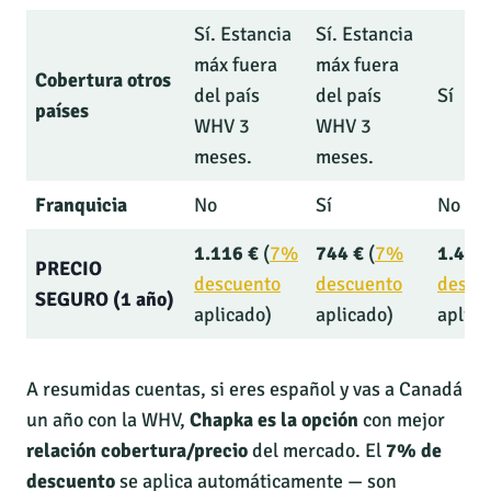
Sí. Estancia
Sí. Estancia
máx fuera
máx fuera
Cobertura otros
del país
del país
Sí
países
WHV 3
WHV 3
meses.
meses.
Franquicia
No
Sí
No
1.116 €
(
7%
744 €
(
7%
1.439
PRECIO
descuento
descuento
descu
SEGURO (1 año)
aplicado)
aplicado)
aplica
A resumidas cuentas, si eres español y vas a Canadá
un año con la WHV,
Chapka es la opción
con mejor
relación cobertura/precio
del mercado. El
7% de
descuento
se aplica automáticamente — son