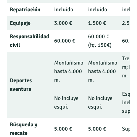
Repatriación
incluido
incluido
inclui
Equipaje
3.000 €
1.500 €
2.500
Responsabilidad
60.000 €
60.000 €
60.00
civil
(fq. 150€)
Trekk
Montañismo
Montañismo
m; Bu
hasta 4.000
hasta 4.000
m.
m.
m.
Deportes
aventura
Esquí
No incluye
No incluye
inclui
esquí.
esquí.
suple
Búsqueda y
5.000 €
5.000 €
Suple
rescate